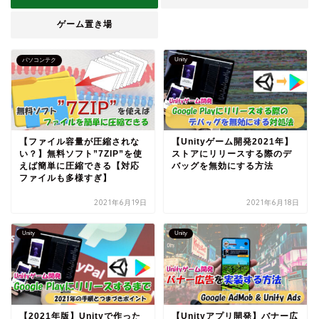
ゲーム置き場
Unity
パソコンテク
【ファイル容量が圧縮されな
【Unityゲーム開発2021年】
い？】無料ソフト”7ZIP”を使
ストアにリリースする際のデ
えば簡単に圧縮できる【対応
バッグを無効にする方法
ファイルも多様すぎ】
2021年6月19日
2021年6月18日
Unity
Unity
【2021年版】Unityで作った
【Unityアプリ開発】バナー広