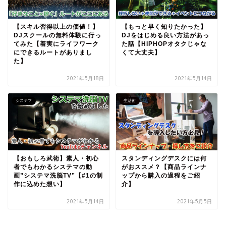
【スキル習得以上の価値！】
【もっと早く知りたかった】
DJスクールの無料体験に行っ
DJをはじめる良い方法があっ
てみた【着実にライフワーク
た話【HIPHOPオタクじゃな
にできるルートがありまし
くて大丈夫】
た】
2021年5月18日
2021年5月14日
システマ
生活術
【おもしろ武術】素人・初心
スタンディングデスクには何
者でもわかるシステマの動
がおススメ？【商品ラインナ
画”システマ洗脳TV”【#1の制
ップから購入の過程をご紹
作に込めた想い】
介】
2021年5月14日
2021年5月5日