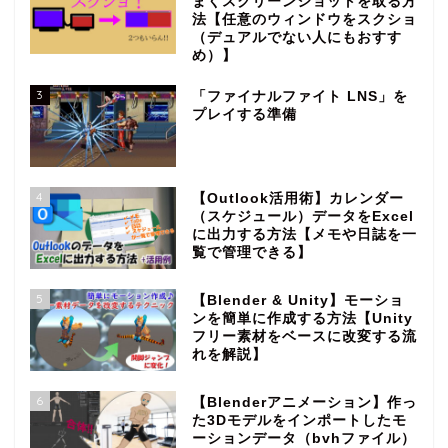
まくスクリーンショットを取る方
法【任意のウィンドウをスクショ
（デュアルでない人にもおすす
め）】
3
「ファイナルファイト LNS」を
プレイする準備
4
【Outlook活用術】カレンダー
（スケジュール）データをExcel
に出力する方法【メモや日誌を一
覧で管理できる】
5
【Blender & Unity】モーショ
ンを簡単に作成する方法【Unity
フリー素材をベースに改変する流
れを解説】
6
【Blenderアニメーション】作っ
た3Dモデルをインポートしたモ
ーションデータ（bvhファイル）