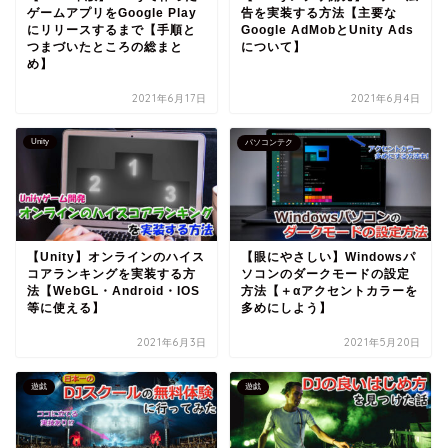
ゲームアプリをGoogle Play
告を実装する方法【主要な
にリリースするまで【手順と
Google AdMobとUnity Ads
つまづいたところの総まと
について】
め】
2021年6月17日
2021年6月4日
Unity
パソコンテク
【Unity】オンラインのハイス
【眼にやさしい】Windowsパ
コアランキングを実装する方
ソコンのダークモードの設定
法【WebGL・Android・IOS
方法【＋αアクセントカラーを
等に使える】
多めにしよう】
2021年6月3日
2021年5月20日
遊戯
遊戯