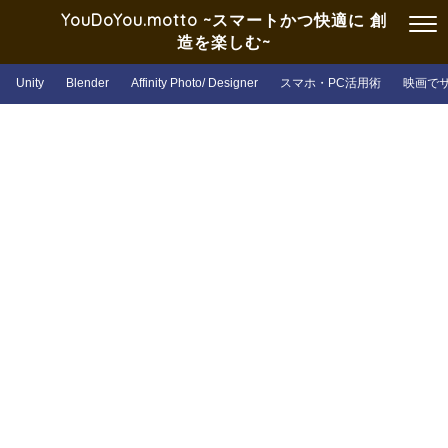
YouDoYou.motto ~スマートかつ快適に 創
造を楽しむ~
Unity
Blender
Affinity Photo/ Designer
スマホ・PC活用術
映画で