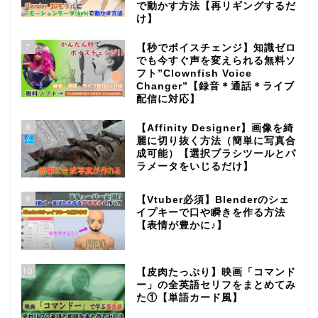
で動かす方法【再リギングするだ
け】
7
【秒でボイスチェンジ】知識ゼロ
でも今すぐ声を変えられる無料ソ
フト”Clownfish Voice
Changer”【録音＊通話＊ライブ
配信に対応】
8
【Affinity Designer】画像を綺
麗に切り抜く方法（簡単に写真合
成可能）【選択ブラシツールとパ
ラメータをいじるだけ】
9
【Vtuber必須】Blenderのシェ
イプキーで口や瞬きを作る方法
【表情が豊かに♪】
10
【皮肉たっぷり】映画「コマンド
ー」の全英語セリフをまとめてみ
た①【単語カード風】