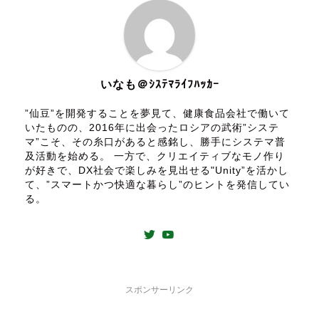
いなも＠ｼｽﾃﾏﾗｲﾌﾊｯｶｰ
”仙豆”を開発することを夢見て、健康食品会社で働いて
いたものの、2016年に出会ったロシアの武術”システ
マ”こそ、その糸口があると感銘し、勝手にシステマ普
及活動を始める。 一方で、クリエイティブなモノ作り
が好きで、DX社会で楽しみを見出せる"Unity”を活かし
て、”スマートかつ快適な暮らし”のヒントを発信してい
る。
スポンサーリンク