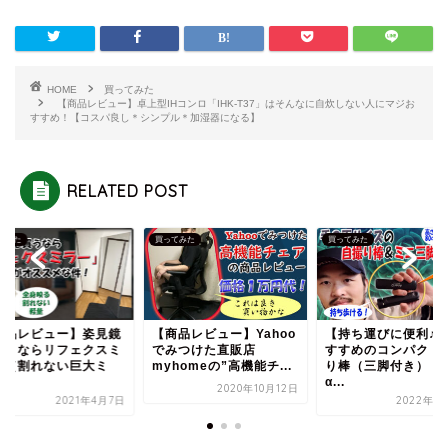
HOME
買ってみた
【商品レビュー】卓上型IHコンロ「IHK-T37」はそんなに自炊しない人にマジお
すすめ！【コスパ良し＊シンプル＊加湿器になる】
RELATED POST
てみた
買ってみた
買ってみた
商品レビュー】姿見鏡
【商品レビュー】Yahoo
【持ち運びに便利♪
買うならリフェクスミ
でみつけた直販店
すすめのコンパクト
ー（割れない巨大ミ
myhomeの”高機能チ...
り棒（三脚付き）【
.
α...
2020年10月12日
2021年4月7日
2022年1