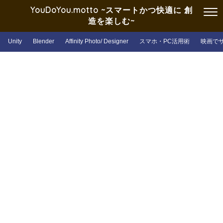
YouDoYou.motto ~スマートかつ快適に 創
造を楽しむ~
Unity
Blender
Affinity Photo/ Designer
スマホ・PC活用術
映画で