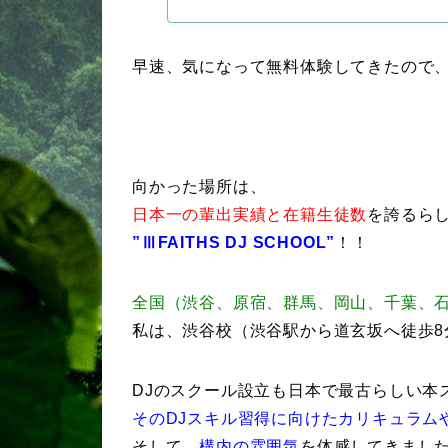
早速、気になって無料体験してきたので
向かった場所は、
日本一の輩出実績と在籍生徒数
を誇るら
”ⅢFAITHS DJ SCHOOL”
！！
全国（渋谷、原宿、群馬、岡山、千葉、
私は、渋谷校（渋谷駅から道玄坂へ徒歩8
DJのスクール設立も日本で最古らしい本
そのDJスキル習得に向けたカリキュラム
そして、
構内の雰囲気
を体感してきまし