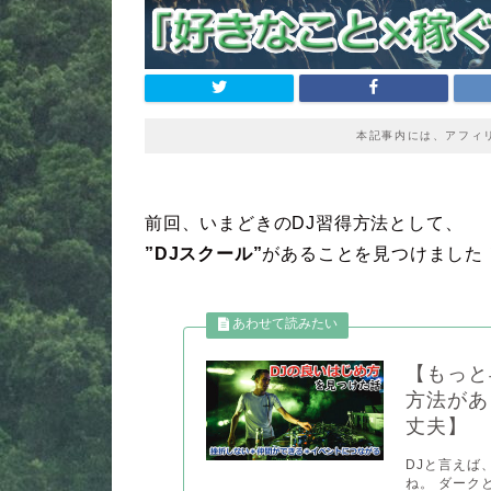
本記事内には、アフィ
前回、いまどきのDJ習得方法として、
”DJスクール”
があることを見つけました
【もっと
方法があ
丈夫】
DJと言えば
ね。 ダーク