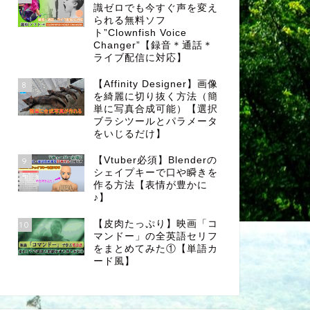
識ゼロでも今すぐ声を変え
られる無料ソフ
ト”Clownfish Voice
Changer”【録音＊通話＊
ライブ配信に対応】
【Affinity Designer】画像
8
を綺麗に切り抜く方法（簡
単に写真合成可能）【選択
ブラシツールとパラメータ
をいじるだけ】
【Vtuber必須】Blenderの
9
シェイプキーで口や瞬きを
作る方法【表情が豊かに
♪】
【皮肉たっぷり】映画「コ
10
マンドー」の全英語セリフ
をまとめてみた①【単語カ
ード風】