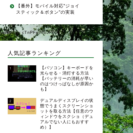
【番外】モバイル対応”ジョイ
スティック＆ボタン”の実装
Tweets by cTnPFe78bJPE0FY
人気記事ランキング
【パソコン】キーボードを
1
光らせる・消灯する方法
【バッテリーの消耗が早い
のはつけっぱなしが原因か
も】
デュアルディスプレイの状
2
態でうまくスクリーンショ
ットを取る方法【任意のウ
ィンドウをスクショ（デュ
アルでない人にもおすす
め）】