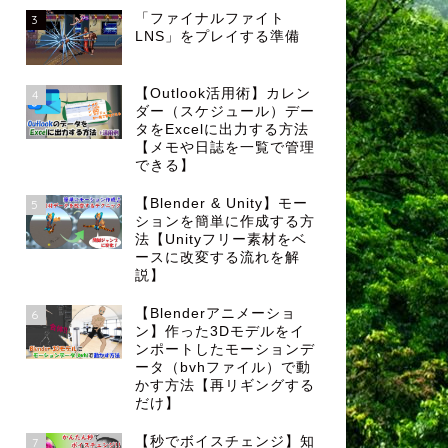
「ファイナルファイト
3
LNS」をプレイする準備
【Outlook活用術】カレン
4
ダー（スケジュール）デー
タをExcelに出力する方法
【メモや日誌を一覧で管理
できる】
【Blender & Unity】モー
5
ションを簡単に作成する方
法【Unityフリー素材をベ
ースに改変する流れを解
説】
【Blenderアニメーショ
6
ン】作った3Dモデルをイ
ンポートしたモーションデ
ータ（bvhファイル）で動
かす方法【再リギングする
だけ】
【秒でボイスチェンジ】知
7