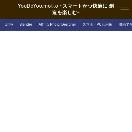
YouDoYou.motto ~スマートかつ快適に 創
造を楽しむ~
Unity
Blender
Affinity Photo/ Designer
スマホ・PC活用術
映画で