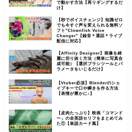
で動かす方法【再リギングするだ
け】
7
【秒でボイスチェンジ】知識ゼロ
でも今すぐ声を変えられる無料ソ
フト”Clownfish Voice
Changer”【録音＊通話＊ライブ
配信に対応】
8
【Affinity Designer】画像を綺
麗に切り抜く方法（簡単に写真合
成可能）【選択ブラシツールとパ
ラメータをいじるだけ】
9
【Vtuber必須】Blenderのシェ
イプキーで口や瞬きを作る方法
【表情が豊かに♪】
10
【皮肉たっぷり】映画「コマンド
ー」の全英語セリフをまとめてみ
た①【単語カード風】