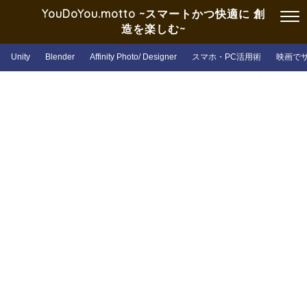
YouDoYou.motto ~スマートかつ快適に 創
造を楽しむ~
Unity
Blender
Affinity Photo/ Designer
スマホ・PC活用術
映画で