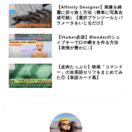
8
【Affinity Designer】画像を綺
麗に切り抜く方法（簡単に写真合
成可能）【選択ブラシツールとパ
ラメータをいじるだけ】
9
【Vtuber必須】Blenderのシェ
イプキーで口や瞬きを作る方法
【表情が豊かに♪】
10
【皮肉たっぷり】映画「コマンド
ー」の全英語セリフをまとめてみ
た①【単語カード風】