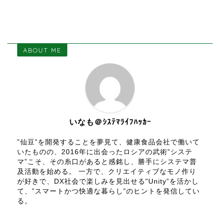
ABOUT ME
いなも＠ｼｽﾃﾏﾗｲﾌﾊｯｶｰ
”仙豆”を開発することを夢見て、健康食品会社で働いて
いたものの、2016年に出会ったロシアの武術”システ
マ”こそ、その糸口があると感銘し、勝手にシステマ普
及活動を始める。 一方で、クリエイティブなモノ作り
が好きで、DX社会で楽しみを見出せる"Unity”を活かし
て、”スマートかつ快適な暮らし”のヒントを発信してい
る。