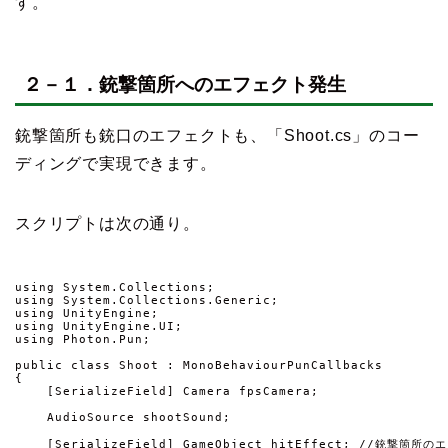
す。
２－１．銃撃箇所へのエフェクト発生
銃撃箇所も銃口のエフェクトも、「Shoot.cs」のコー
ディングで実現できます。
スクリプトは次の通り。
using System.Collections;

using System.Collections.Generic;

using UnityEngine;

using UnityEngine.UI;

using Photon.Pun;

public class Shoot : MonoBehaviourPunCallbacks

{

    [SerializeField] Camera fpsCamera;

    AudioSource shootSound;

    [SerializeField] GameObject hitEffect; //銃撃箇所の