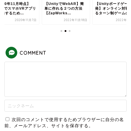
nityでWebAR】簡
【Unityボードゲーム開
【2020年11月時点
に作れる２つの方法
発】オンライン対戦でき
UnityでスマホVR
apWorks...
るターン制ゲームの...
を開発するため...
2022年11月18日
2022年11月8日
2020年1
COMMENT
次回のコメントで使用するためブラウザーに自分の名
前、メールアドレス、サイトを保存する。