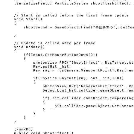
    [SerializeField] ParticleSystem shootFlashEffec
    // Start is called before the first frame update

    void Start()

    {

        shootSound = GameObject.Find("拳銃を撃つ").GetComp
    }

    // Update is called once per frame

    void Update()

    {

        if(Input.GetMouseButtonDown(0))

        {

            photonView.RPC("ShootEffect", RpcTarget.Al
            RaycastHit _hit;

            Ray ray = fpsCamera.ViewportPointToRay(new
            if(Physics.Raycast(ray, out _hit,100))

            {

                photonView.RPC("GenerateHitEffect
                Debug.Log(_hit.collider.gameObject.name
                if(_hit.collider.gameObject.CompareTag
                {

                    _hit.collider.gameObject.GetCompon
                }

            }

        }        

    }

    [PunRPC]

    public void ShootEffect()
