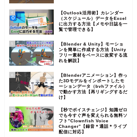
4
【Outlook活用術】カレンダー
（スケジュール）データをExcel
に出力する方法【メモや日誌を一
覧で管理できる】
5
【Blender & Unity】モーショ
ンを簡単に作成する方法【Unity
フリー素材をベースに改変する流
れを解説】
6
【Blenderアニメーション】作っ
た3Dモデルをインポートしたモ
ーションデータ（bvhファイル）
で動かす方法【再リギングするだ
け】
7
【秒でボイスチェンジ】知識ゼロ
でも今すぐ声を変えられる無料ソ
フト”Clownfish Voice
Changer”【録音＊通話＊ライブ
配信に対応】