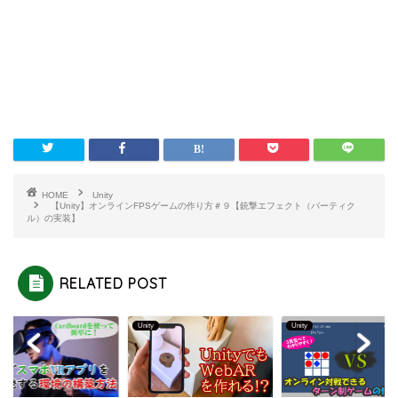
HOME
Unity
【Unity】オンラインFPSゲームの作り方＃９【銃撃エフェクト（パーティク
ル）の実装】
RELATED POST
Unity
Unity