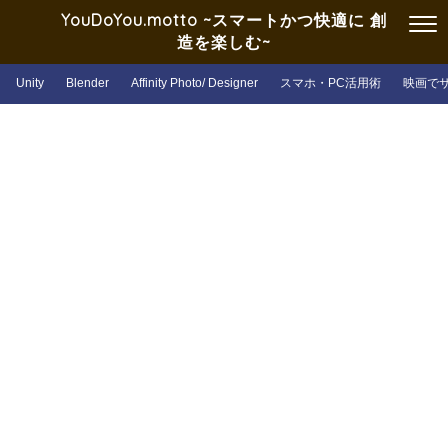
YouDoYou.motto ~スマートかつ快適に 創
造を楽しむ~
Unity
Blender
Affinity Photo/ Designer
スマホ・PC活用術
映画で