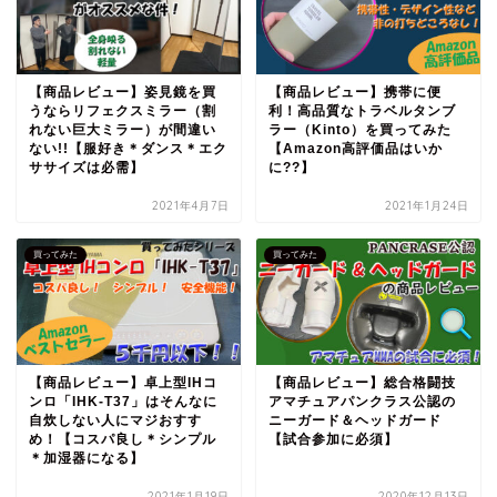
【商品レビュー】姿見鏡を買
【商品レビュー】携帯に便
うならリフェクスミラー（割
利！高品質なトラベルタンブ
れない巨大ミラー）が間違い
ラー（Kinto）を買ってみた
ない!!【服好き＊ダンス＊エク
【Amazon高評価品はいか
ササイズは必需】
に??】
2021年4月7日
2021年1月24日
買ってみた
買ってみた
【商品レビュー】卓上型IHコ
【商品レビュー】総合格闘技
ンロ「IHK-T37」はそんなに
アマチュアパンクラス公認の
自炊しない人にマジおすす
ニーガード＆ヘッドガード
め！【コスパ良し＊シンプル
【試合参加に必須】
＊加湿器になる】
2021年1月19日
2020年12月13日