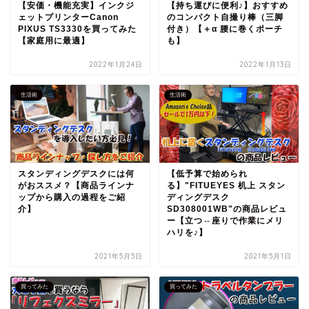
【安価・機能充実】インクジ
【持ち運びに便利♪】おすすめ
ェットプリンターCanon
のコンパクト自撮り棒（三脚
PIXUS TS3330を買ってみた
付き）【＋α 腰に巻くポーチ
【家庭用に最適】
も】
2022年1月24日
2022年1月13日
生活術
生活術
スタンディングデスクには何
【低予算で始められ
がおススメ？【商品ラインナ
る】"FITUEYES 机上 スタン
ップから購入の過程をご紹
ディングデスク
介】
SD308001WB"の商品レビュ
ー【立つ⇔座りで作業にメリ
ハリを♪】
2021年5月5日
2021年5月1日
買ってみた
買ってみた