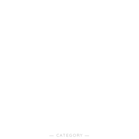
― CATEGORY ―