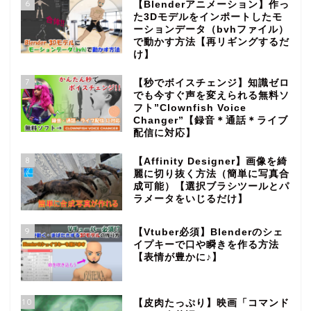
6
【Blenderアニメーション】作っ
た3Dモデルをインポートしたモ
ーションデータ（bvhファイル）
で動かす方法【再リギングするだ
け】
7
【秒でボイスチェンジ】知識ゼロ
でも今すぐ声を変えられる無料ソ
フト”Clownfish Voice
Changer”【録音＊通話＊ライブ
配信に対応】
8
【Affinity Designer】画像を綺
麗に切り抜く方法（簡単に写真合
成可能）【選択ブラシツールとパ
ラメータをいじるだけ】
9
【Vtuber必須】Blenderのシェ
イプキーで口や瞬きを作る方法
【表情が豊かに♪】
10
【皮肉たっぷり】映画「コマンド