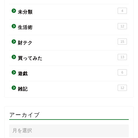
4
未分類
12
生活術
15
財テク
13
買ってみた
6
遊戯
12
雑記
アーカイブ