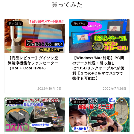
買ってみた
買ってみた
買ってみた
【商品レビュー】ダイソン空
【Windows/Mac対応】PC間
気清浄機能付ファンヒーター
のデータ転送・引っ越し
（Hot + Cool HP04）
は"USBリンクケーブル"が便
利【２つのPCをマウス1つで
操作も可能に】
2022年10月17日
2022年7月26日
買ってみた
買ってみた