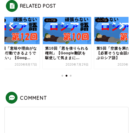
RELATED POST
ア語
ロシア語
ロシア語
12回「意味や理由がな
第10回「恩を借りられる
第5回「空腹を満た
ても行動できるようで
権利」【Google翻訳を
【必要そうな会話か
たい」【Goog...
駆使して気ままに...
ぶロシア語】
2020年8月17日
2020年7月29日
2020年7
COMMENT