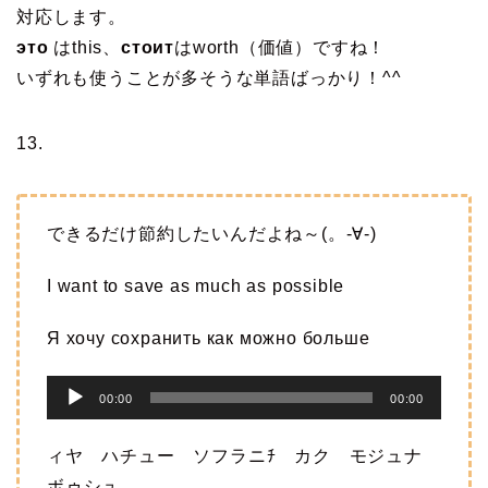
ー
対応します。
это
はthis、
стоит
はworth（価値）ですね！
いずれも使うことが多そうな単語ばっかり！^^
13.
できるだけ節約したいんだよね～(。-∀-)
I want to save as much as possible
Я хочу сохранить как можно больше
音
00:00
00:00
声
プ
ィヤ ハチュー ソフラニﾁ カク モジュナ
レ
ボゥシュ