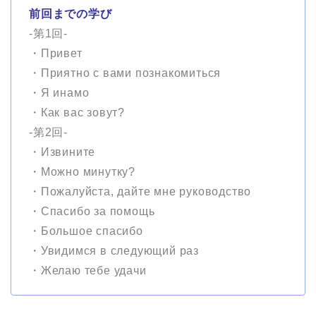
前回までの学び
-第1回-
・Привет
・Приятно с
в
ами познакомиться
・Я инамо
・Как вас зовут?
-第2回-
・Извините
・Можно минутку?
・Пожалуйста, дайте мне руководство
・Спасибо за помощь
・Большое спасибо
・Увидимся в следующий раз
・Желаю тебе удачи