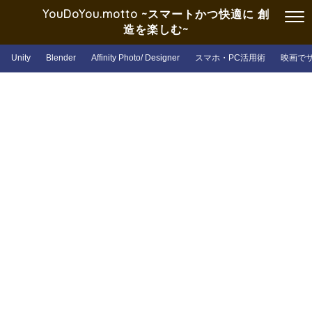
YouDoYou.motto ~スマートかつ快適に 創
造を楽しむ~
Unity
Blender
Affinity Photo/ Designer
スマホ・PC活用術
映画で