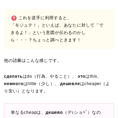
これを逆手に利用すると、
「モジュテ！」といえば、あなたに対して「で
きるよ！」という意図が伝わるのかし
ら・・・？ちょっと調べときます！
他の語彙はこんな感じです。
сделать
はdo（行為、やること）、
это
はthis、
немного
はlittle（少し）、
дешевле
はcheaper（よ
り安い）となります。
単なるcheapは、
дешево
（デｪショﾍﾞ）なの