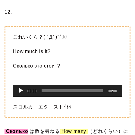
12.
これいくら？( ﾟДﾟ)ｺﾞﾙｧ
How much is it?
Сколько это стоит?
音
00:00
00:00
声
プ
スコルカ エタ ストｲﾄｩ
レ
ー
ヤ
Сколько
は数を尋ねる
How many
（どれくらい）に