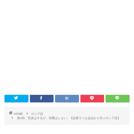
HOME
ロシア語
第3回「投資はするが、浪費はしない」【必要そうな会話から学ぶロシア語】