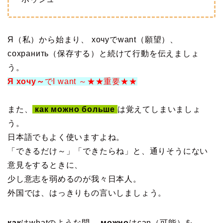
ー
ヤ
ー
Я（私）から始まり、 хочуでwant（願望）、
сохранить（保存する）と続けて行動を伝えましょ
う。
Я хочу～
でI want ～★★重要★★
また、
как можно больше
は覚えてしまいましょ
う。
日本語でもよく使いますよね。
「できるだけ～」「できたらね」と、通りそうにない
意見をするときに、
少し意志を弱めるのが我々日本人。
外国では、はっきりもの言いしましょう。
как
はwhatのような問、
можно
はcan（可能）を、