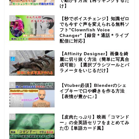
で動かす方法【再リギングするだ
け】
7
【秒でボイスチェンジ】知識ゼロ
でも今すぐ声を変えられる無料ソ
フト”Clownfish Voice
Changer”【録音＊通話＊ライブ
配信に対応】
8
【Affinity Designer】画像を綺
麗に切り抜く方法（簡単に写真合
成可能）【選択ブラシツールとパ
ラメータをいじるだけ】
9
【Vtuber必須】Blenderのシェ
イプキーで口や瞬きを作る方法
【表情が豊かに♪】
10
【皮肉たっぷり】映画「コマンド
ー」の全英語セリフをまとめてみ
た①【単語カード風】