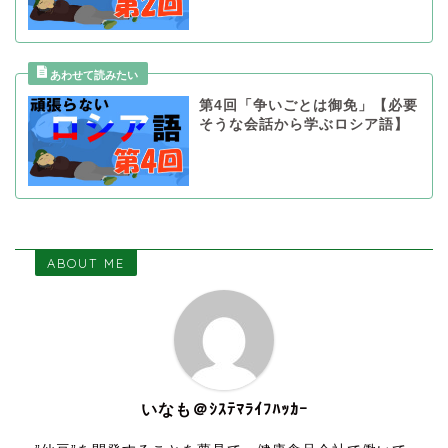
第4回「争いごとは御免」【必要
そうな会話から学ぶロシア語】
ABOUT ME
いなも＠ｼｽﾃﾏﾗｲﾌﾊｯｶｰ