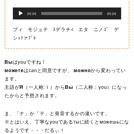
音
00:00
00:00
声
プ
ブィ モジュテ ｽデラチｨ エタ ニノｺﾞ デ
レ
シｪｧァﾌﾞﾚ
ー
ヤ
ー
Вы
はyouですね！
можете
はcanと同意ですが、
можно
から変わってい
ます。
主語が
Я
（一人称:Ｉ）から
Вы
（二人称：you）になっ
たからと予想されます。
ま、「ナ」か「テ」と発音するかの違いです。
※とはいえ、丁寧なyouであるтыに続くとможешьにな
るようです・・・だるぃ！