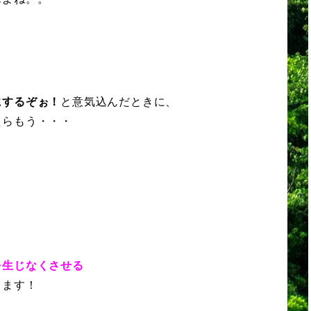
にするぞぉ！
と意気込んだときに、
たらもう・・・
を生じなくさせる
します！