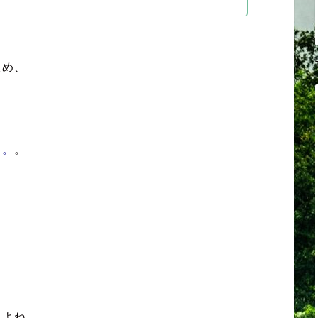
ため、
。。
。
、
んよね。。