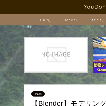
YouD
Unity
Blender
Affinity
Blender
【Blender】モデ