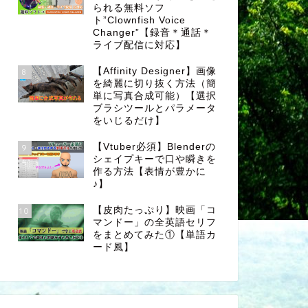
られる無料ソフ
ト”Clownfish Voice
Changer”【録音＊通話＊
ライブ配信に対応】
【Affinity Designer】画像
8
を綺麗に切り抜く方法（簡
単に写真合成可能）【選択
ブラシツールとパラメータ
をいじるだけ】
【Vtuber必須】Blenderの
9
シェイプキーで口や瞬きを
作る方法【表情が豊かに
♪】
【皮肉たっぷり】映画「コ
10
マンドー」の全英語セリフ
をまとめてみた①【単語カ
ード風】