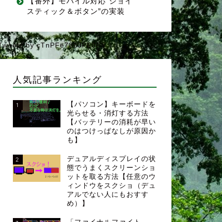
【番外】モバイル対応”ジョイ
スティック＆ボタン”の実装
Tweets by cTnPFe78bJPE0FY
人気記事ランキング
【パソコン】キーボードを
1
光らせる・消灯する方法
【バッテリーの消耗が早い
のはつけっぱなしが原因か
も】
デュアルディスプレイの状
2
態でうまくスクリーンショ
ットを取る方法【任意のウ
ィンドウをスクショ（デュ
アルでない人にもおすす
め）】