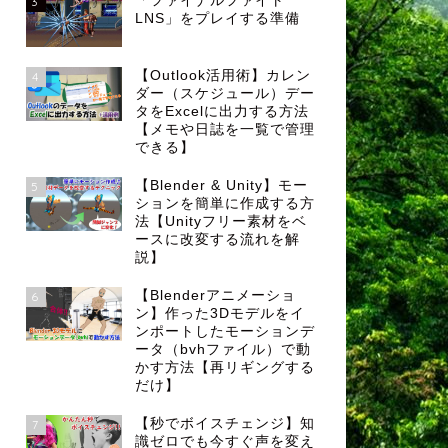
「ファイナルファイト
3
LNS」をプレイする準備
【Outlook活用術】カレン
4
ダー（スケジュール）デー
タをExcelに出力する方法
【メモや日誌を一覧で管理
できる】
【Blender & Unity】モー
5
ションを簡単に作成する方
法【Unityフリー素材をベ
ースに改変する流れを解
説】
【Blenderアニメーショ
6
ン】作った3Dモデルをイ
ンポートしたモーションデ
ータ（bvhファイル）で動
かす方法【再リギングする
だけ】
【秒でボイスチェンジ】知
7
識ゼロでも今すぐ声を変え