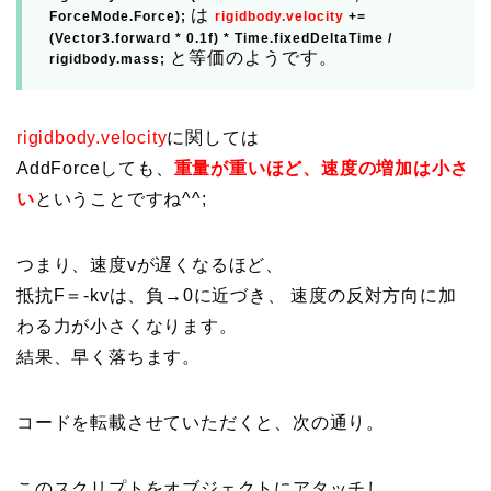
は
ForceMode
.
Force
);
rigidbody
.
velocity
+=
(
Vector3
.
forward
*
0.1f
)
*
Time
.
fixedDeltaTime
/
と等価のようです。
rigidbody
.
mass
;
rigidbody.velocity
に関しては
AddForceしても、
重量が重いほど、速度の増加は小さ
い
ということですね^^;
つまり、速度vが遅くなるほど、
抵抗F＝-kvは、負→0に近づき、 速度の反対方向に加
わる力が小さくなります。
結果、早く落ちます。
コードを転載させていただくと、次の通り。
このスクリプトをオブジェクトにアタッチし、