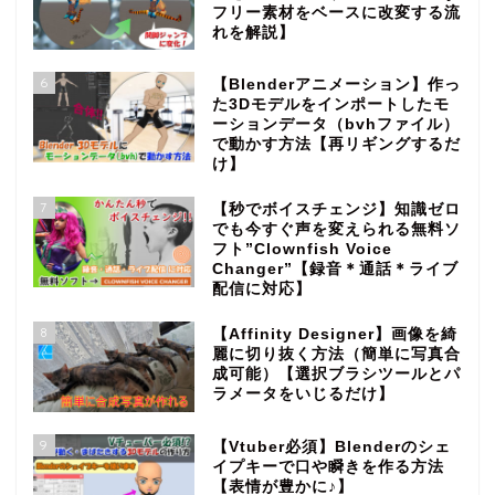
フリー素材をベースに改変する流
れを解説】
6
【Blenderアニメーション】作っ
た3Dモデルをインポートしたモ
ーションデータ（bvhファイル）
で動かす方法【再リギングするだ
け】
7
【秒でボイスチェンジ】知識ゼロ
でも今すぐ声を変えられる無料ソ
フト”Clownfish Voice
Changer”【録音＊通話＊ライブ
配信に対応】
8
【Affinity Designer】画像を綺
麗に切り抜く方法（簡単に写真合
成可能）【選択ブラシツールとパ
ラメータをいじるだけ】
9
【Vtuber必須】Blenderのシェ
イプキーで口や瞬きを作る方法
【表情が豊かに♪】