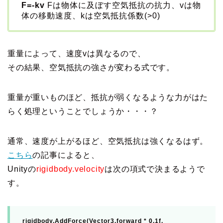
F=-kv
Fは物体に及ぼす空気抵抗の抗力、vは物
体の移動速度、kは空気抵抗係数(>0)
重量によって、速度vは異なるので、
その結果、空気抵抗の強さが変わる式です。
重量が重いものほど、抵抗が弱くなるような力がはた
らく処理ということでしょうか・・・？
通常、速度が上がるほど、空気抵抗は強くなるはず。
こちら
の記事によると、
Unityの
rigidbody.velocity
は次の項式で決まるようで
す。
rigidbody
.
AddForce
(
Vector3
.
forward
*
0.1f
,