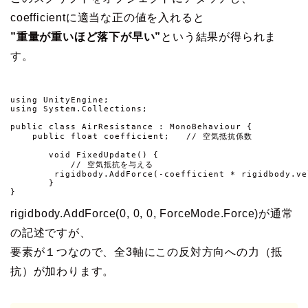
coefficientに適当な正の値を入れると
”重量が重いほど落下が早い”
という結果が得られま
す。
using UnityEngine;

using System.Collections;

public class AirResistance : MonoBehaviour {

    public float coefficient;   // 空気抵抗係数

	void FixedUpdate() {

	    // 空気抵抗を与える

        rigidbody.AddForce(-coefficient * rigidbody.ve
	}

}
rigidbody.AddForce(0, 0, 0, ForceMode.Force)が通常
の記述ですが、
要素が１つなので、全3軸にこの反対方向への力（抵
抗）が加わります。