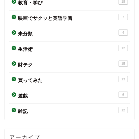
18
教育・学び
7
映画でサクッと英語学習
4
未分類
12
生活術
15
財テク
13
買ってみた
6
遊戯
12
雑記
アーカイブ