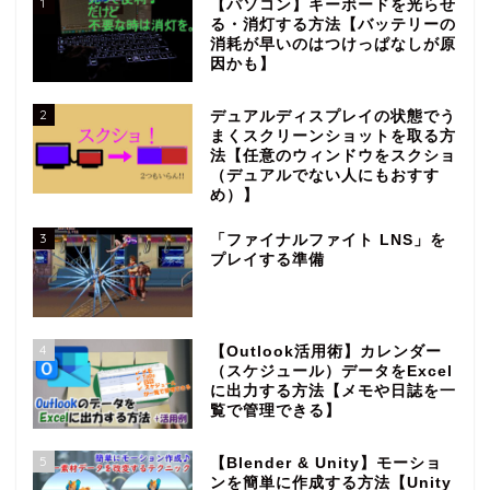
1
【パソコン】キーボードを光らせ
る・消灯する方法【バッテリーの
消耗が早いのはつけっぱなしが原
因かも】
2
デュアルディスプレイの状態でう
まくスクリーンショットを取る方
法【任意のウィンドウをスクショ
（デュアルでない人にもおすす
め）】
3
「ファイナルファイト LNS」を
プレイする準備
4
【Outlook活用術】カレンダー
（スケジュール）データをExcel
に出力する方法【メモや日誌を一
覧で管理できる】
5
【Blender & Unity】モーショ
ンを簡単に作成する方法【Unity