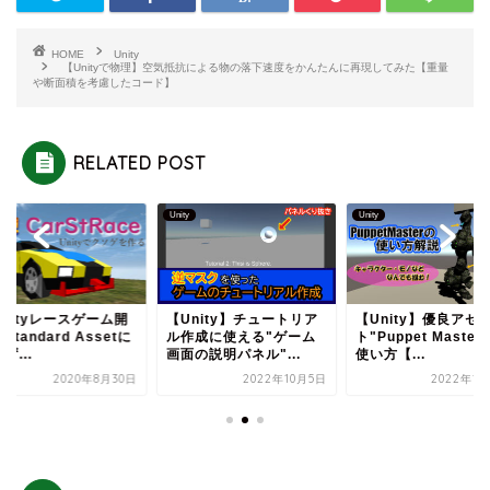
HOME
Unity
【Unityで物理】空気抵抗による物の落下速度をかんたんに再現してみた【重量
や断面積を考慮したコード】
RELATED POST
Unity
Unity
nity】チュートリア
【Unity】優良アセッ
【Unityレースゲー
作成に使える"ゲーム
ト"Puppet Master"の
発】Standard Ass
の説明パネル"...
使い方【...
頼らず...
2022年10月5日
2022年1月25日
2020年8