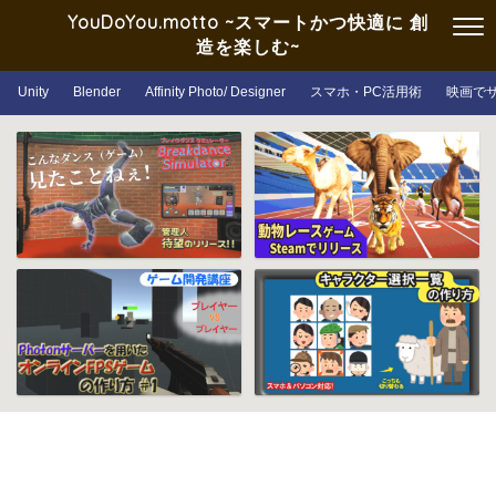
YouDoYou.motto ~スマートかつ快適に 創
造を楽しむ~
Unity
Blender
Affinity Photo/ Designer
スマホ・PC活用術
映画で