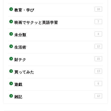
18
教育・学び
7
映画でサクッと英語学習
4
未分類
12
生活術
15
財テク
13
買ってみた
6
遊戯
12
雑記