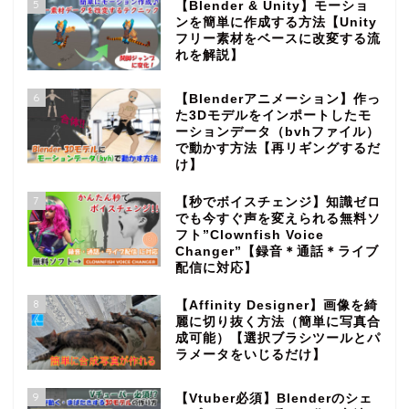
5
【Blender & Unity】モーショ
ンを簡単に作成する方法【Unity
フリー素材をベースに改変する流
れを解説】
6
【Blenderアニメーション】作っ
た3Dモデルをインポートしたモ
ーションデータ（bvhファイル）
で動かす方法【再リギングするだ
け】
7
【秒でボイスチェンジ】知識ゼロ
でも今すぐ声を変えられる無料ソ
フト”Clownfish Voice
Changer”【録音＊通話＊ライブ
配信に対応】
8
【Affinity Designer】画像を綺
麗に切り抜く方法（簡単に写真合
成可能）【選択ブラシツールとパ
ラメータをいじるだけ】
9
【Vtuber必須】Blenderのシェ