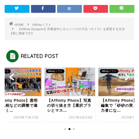
HOME
Affinityソフト
【Affinity Designer】作業途中にキャンバスの寸法（サイズ）を変更する方法
【実に簡単です】
RELATED POST
nityソフト
Affinityソフト
Affinityソフト
ffinity Photo】透明
【Affinity Photo】写真
【Affinity Photo
と色相などの調整で違
の切り抜き方【選択ブラ
編集で「砂砂の実」
なく...
シとマス...
力者にな...
2020年11月25日
2021年6月24日
2020年11