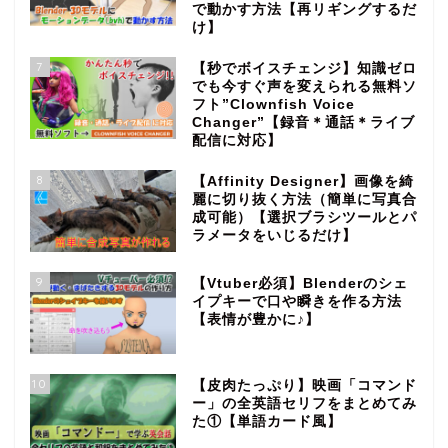
で動かす方法【再リギングするだ
け】
7
【秒でボイスチェンジ】知識ゼロ
でも今すぐ声を変えられる無料ソ
フト”Clownfish Voice
Changer”【録音＊通話＊ライブ
配信に対応】
8
【Affinity Designer】画像を綺
麗に切り抜く方法（簡単に写真合
成可能）【選択ブラシツールとパ
ラメータをいじるだけ】
9
【Vtuber必須】Blenderのシェ
イプキーで口や瞬きを作る方法
【表情が豊かに♪】
10
【皮肉たっぷり】映画「コマンド
ー」の全英語セリフをまとめてみ
た①【単語カード風】