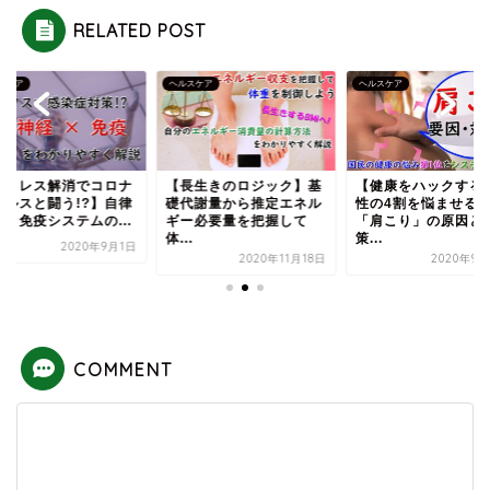
RELATED POST
スケア
ヘルスケア
ヘルスケア
ストレス解消でコロナ
【長生きのロジック】基
【健康をハックする
ィルスと闘う!?】自律
礎代謝量から推定エネル
性の4割を悩ませる
経と免疫システムの...
ギー必要量を把握して
「肩こり」の原因と
体...
策...
2020年9月1日
2020年11月18日
2020年9月
COMMENT