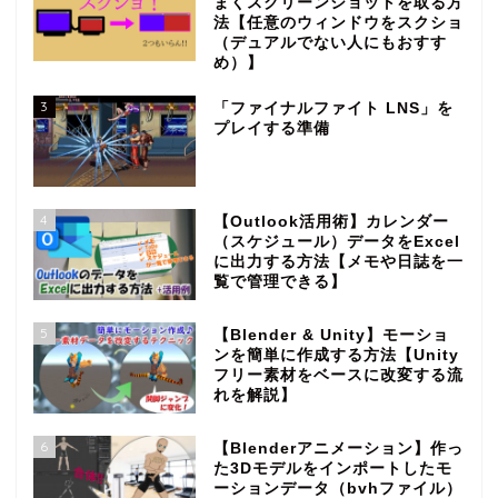
まくスクリーンショットを取る方
法【任意のウィンドウをスクショ
（デュアルでない人にもおすす
め）】
3
「ファイナルファイト LNS」を
プレイする準備
4
【Outlook活用術】カレンダー
（スケジュール）データをExcel
に出力する方法【メモや日誌を一
覧で管理できる】
5
【Blender & Unity】モーショ
ンを簡単に作成する方法【Unity
フリー素材をベースに改変する流
れを解説】
6
【Blenderアニメーション】作っ
た3Dモデルをインポートしたモ
ーションデータ（bvhファイル）