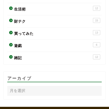
12
生活術
15
財テク
13
買ってみた
6
遊戯
12
雑記
アーカイブ