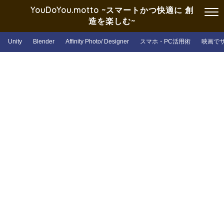
YouDoYou.motto ~スマートかつ快適に 創
造を楽しむ~
Unity
Blender
Affinity Photo/ Designer
スマホ・PC活用術
映画で