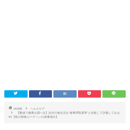
HOME
ヘルスケア
【数値で健康を調べる】自分の食生活を”食事摂取基準”と比較して評価してみる
#1【私の朝食ルーティンの栄養成分】