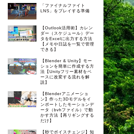
「ファイナルファイト
3
LNS」をプレイする準備
【Outlook活用術】カレン
4
ダー（スケジュール）デー
タをExcelに出力する方法
【メモや日誌を一覧で管理
できる】
【Blender & Unity】モー
5
ションを簡単に作成する方
法【Unityフリー素材をベ
ースに改変する流れを解
説】
【Blenderアニメーショ
6
ン】作った3Dモデルをイ
ンポートしたモーションデ
ータ（bvhファイル）で動
かす方法【再リギングする
だけ】
【秒でボイスチェンジ】知
7