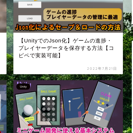
間
【UnityでのJson化】ゲームの進捗・
プレイヤーデータを保存する方法【コ
ピペで実装可能】
日
2022年7月21日
Unity