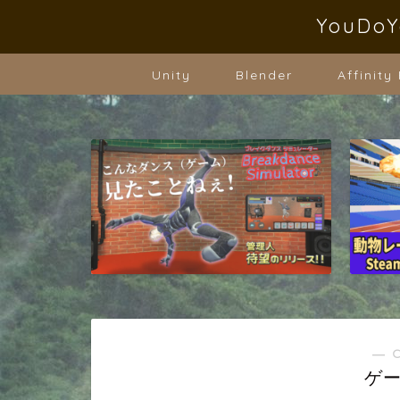
YouD
Unity
Blender
Affinity
― 
ゲ