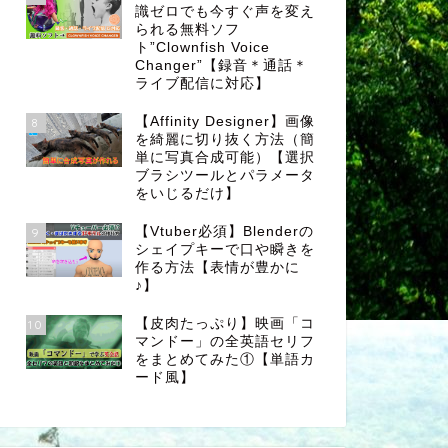
識ゼロでも今すぐ声を変え
られる無料ソフ
ト”Clownfish Voice
Changer”【録音＊通話＊
ライブ配信に対応】
【Affinity Designer】画像
8
を綺麗に切り抜く方法（簡
単に写真合成可能）【選択
ブラシツールとパラメータ
をいじるだけ】
【Vtuber必須】Blenderの
9
シェイプキーで口や瞬きを
作る方法【表情が豊かに
♪】
【皮肉たっぷり】映画「コ
10
マンドー」の全英語セリフ
をまとめてみた①【単語カ
ード風】