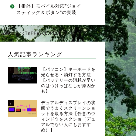
【番外】モバイル対応”ジョイ
スティック＆ボタン”の実装
Tweets by cTnPFe78bJPE0FY
人気記事ランキング
【パソコン】キーボードを
1
光らせる・消灯する方法
【バッテリーの消耗が早い
のはつけっぱなしが原因か
も】
デュアルディスプレイの状
2
態でうまくスクリーンショ
ットを取る方法【任意のウ
ィンドウをスクショ（デュ
アルでない人にもおすす
め）】