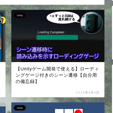
Unity
択
【Unityゲーム開発で使える】ローディ
ングゲージ付きのシーン遷移【自分用
の備忘録】
日
2023年4月4日
Unity