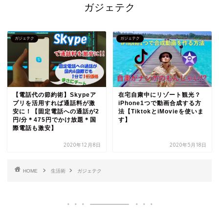
ガジェテク
ガジェテク
ガジェテク
【電話代の節約術】Skypeア
在宅自粛中にリゾート観光？
プリを活用すれば通話料が激
iPhone1つで動画合成する方
安に！【固定電話への通話が2
法【TiktokとiMovieを使いま
円/分＊475円でかけ放題＊国
す】
際電話も激安】
2020年12月8日
2020年5月18日
HOME
生活術
ガジェテク