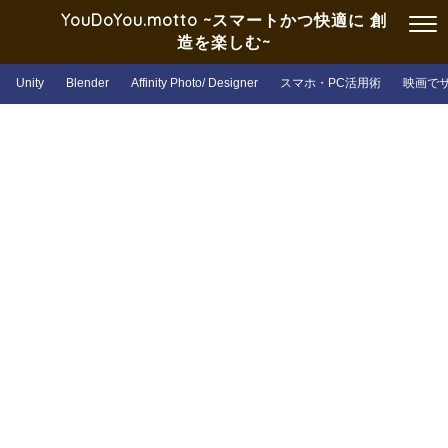
YouDoYou.motto ~スマートかつ快適に 創
造を楽しむ~
Unity
Blender
Affinity Photo/ Designer
スマホ・PC活用術
映画で