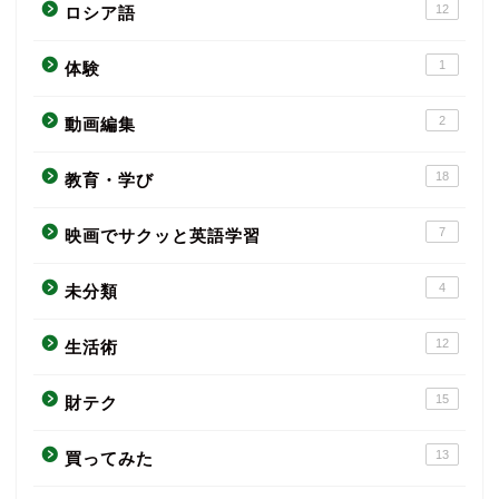
12
ロシア語
1
体験
2
動画編集
18
教育・学び
7
映画でサクッと英語学習
4
未分類
12
生活術
15
財テク
13
買ってみた