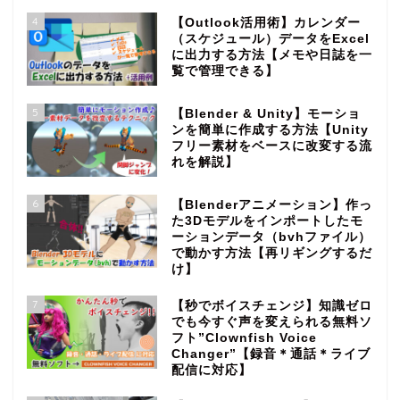
4
【Outlook活用術】カレンダー
（スケジュール）データをExcel
に出力する方法【メモや日誌を一
覧で管理できる】
5
【Blender & Unity】モーショ
ンを簡単に作成する方法【Unity
フリー素材をベースに改変する流
れを解説】
6
【Blenderアニメーション】作っ
た3Dモデルをインポートしたモ
ーションデータ（bvhファイル）
で動かす方法【再リギングするだ
け】
7
【秒でボイスチェンジ】知識ゼロ
でも今すぐ声を変えられる無料ソ
フト”Clownfish Voice
Changer”【録音＊通話＊ライブ
配信に対応】