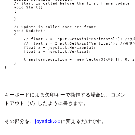
    // Start is called before the first frame update

    void Start()

    {

    }

    // Update is called once per frame

    void Update()

    {

        // float x = Input.GetAxis("Horizontal"); 
        // float z = Input.GetAxis("Vertical"); /
        float x = joystick.Horizontal;

        float z = joystick.Vertical;

        transform.position += new Vector3(x*0.1f, 0, z*
    }

キーボードによる矢印キーで操作する場合は、コメン
トアウト（//）したように書きます。
その部分を、
joystick.○○
に変えるだけです。