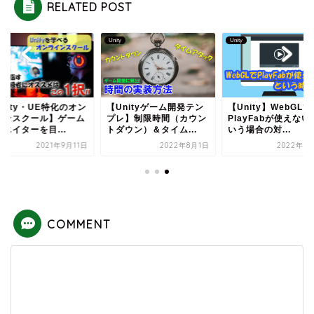
RELATED POST
Unity
Unity
nity・UE特化のオン
【Unityゲーム開発テン
【Unity】WebGLで
インスクール】ゲーム
プレ】制限時間（カウン
PlayFabが使えない
エイターを目...
トダウン）＆タイム...
いう場合の対...
2021年9月11日
2022年8月1日
2022年8
COMMENT