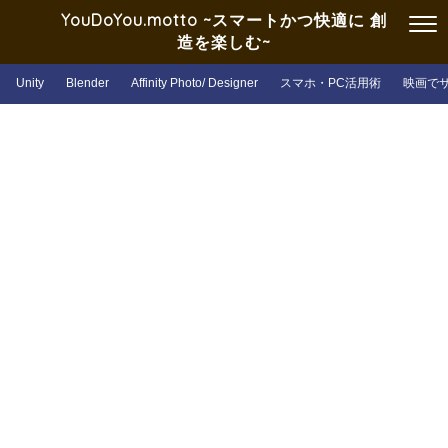
YouDoYou.motto ~スマートかつ快適に 創
造を楽しむ~
Unity
Blender
Affinity Photo/ Designer
スマホ・PC活用術
映画で