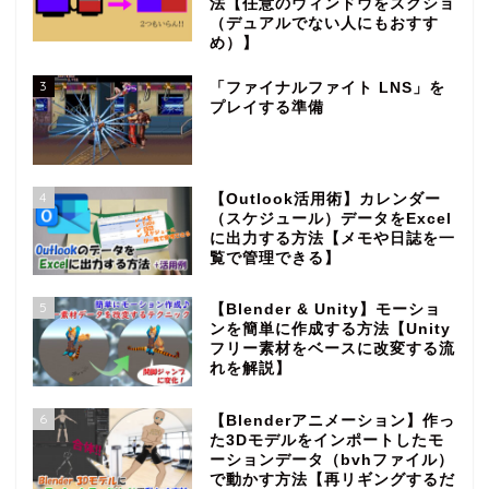
法【任意のウィンドウをスクショ
（デュアルでない人にもおすす
め）】
3
「ファイナルファイト LNS」を
プレイする準備
4
【Outlook活用術】カレンダー
（スケジュール）データをExcel
に出力する方法【メモや日誌を一
覧で管理できる】
5
【Blender & Unity】モーショ
ンを簡単に作成する方法【Unity
フリー素材をベースに改変する流
れを解説】
6
【Blenderアニメーション】作っ
た3Dモデルをインポートしたモ
ーションデータ（bvhファイル）
で動かす方法【再リギングするだ