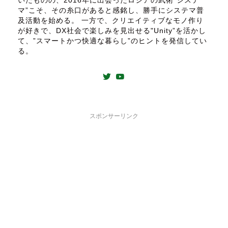
いたものの、2016年に出会ったロシアの武術”システ
マ”こそ、その糸口があると感銘し、勝手にシステマ普
及活動を始める。 一方で、クリエイティブなモノ作り
が好きで、DX社会で楽しみを見出せる"Unity”を活かし
て、”スマートかつ快適な暮らし”のヒントを発信してい
る。
スポンサーリンク