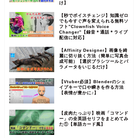
け】
7
【秒でボイスチェンジ】知識ゼロ
でも今すぐ声を変えられる無料ソ
フト”Clownfish Voice
Changer”【録音＊通話＊ライブ
配信に対応】
8
【Affinity Designer】画像を綺
麗に切り抜く方法（簡単に写真合
成可能）【選択ブラシツールとパ
ラメータをいじるだけ】
9
【Vtuber必須】Blenderのシェ
イプキーで口や瞬きを作る方法
【表情が豊かに♪】
10
【皮肉たっぷり】映画「コマンド
ー」の全英語セリフをまとめてみ
た①【単語カード風】