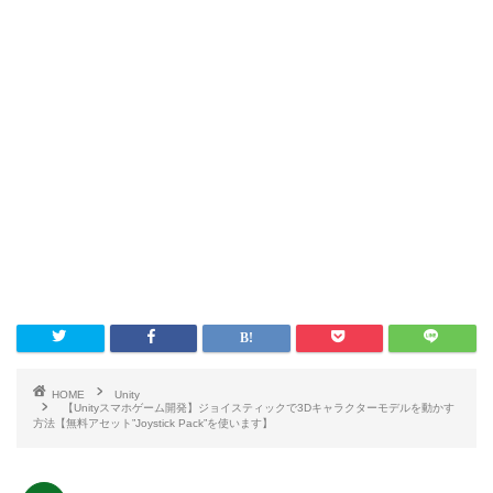
HOME
Unity
【Unityスマホゲーム開発】ジョイスティックで3Dキャラクターモデルを動かす
方法【無料アセット”Joystick Pack”を使います】