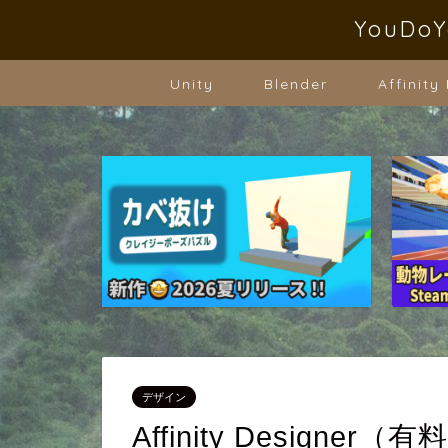
YouD
Unity
Blender
Affinity
デザイン
Affinity Design