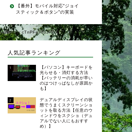
【番外】モバイル対応”ジョイ
スティック＆ボタン”の実装
Tweets by cTnPFe78bJPE0FY
人気記事ランキング
【パソコン】キーボードを
1
光らせる・消灯する方法
【バッテリーの消耗が早い
のはつけっぱなしが原因か
も】
デュアルディスプレイの状
2
態でうまくスクリーンショ
ットを取る方法【任意のウ
ィンドウをスクショ（デュ
アルでない人にもおすす
め）】