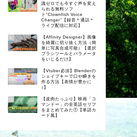
識ゼロでも今すぐ声を変え
られる無料ソフ
ト”Clownfish Voice
Changer”【録音＊通話＊
ライブ配信に対応】
【Affinity Designer】画像
8
を綺麗に切り抜く方法（簡
単に写真合成可能）【選択
ブラシツールとパラメータ
をいじるだけ】
【Vtuber必須】Blenderの
9
シェイプキーで口や瞬きを
作る方法【表情が豊かに
♪】
【皮肉たっぷり】映画「コ
10
マンドー」の全英語セリフ
をまとめてみた①【単語カ
ード風】