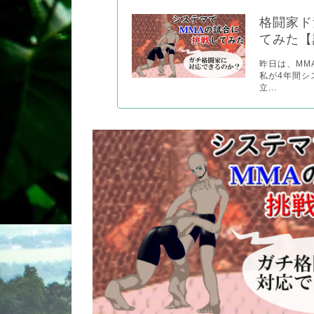
格闘家ド
てみた【
昨日は、MM
私が4年間シ
立...