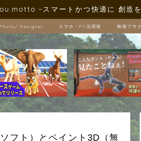
oYou.motto ~スマートかつ快適に 創造
 Photo/ Designer
スマホ・PC活用術
映画でサ
er（有料ソフト）とペイント3D（無