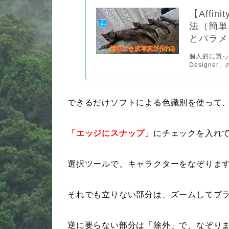
【Affi
法（簡単
とパラメ
個人的に買って
Designe
できるだけソフトによる色識別を使って
「エッジにスナップ」
にチェックを入れ
選択ツールで、キャラクターをなぞりま
それでも立りない部分は、ズームしてブ
逆に要らない部分は「除外」で、なぞり