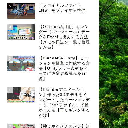
「ファイナルファイト
3
LNS」をプレイする準備
【Outlook活用術】カレン
4
ダー（スケジュール）デー
タをExcelに出力する方法
【メモや日誌を一覧で管理
できる】
【Blender & Unity】モー
5
ションを簡単に作成する方
法【Unityフリー素材をベ
ースに改変する流れを解
説】
【Blenderアニメーショ
6
ン】作った3Dモデルをイ
ンポートしたモーションデ
ータ（bvhファイル）で動
かす方法【再リギングする
だけ】
【秒でボイスチェンジ】知
7