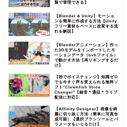
覧で管理できる】
5
【Blender & Unity】モーショ
ンを簡単に作成する方法【Unity
フリー素材をベースに改変する流
れを解説】
6
【Blenderアニメーション】作っ
た3Dモデルをインポートしたモ
ーションデータ（bvhファイル）
で動かす方法【再リギングするだ
け】
7
【秒でボイスチェンジ】知識ゼロ
でも今すぐ声を変えられる無料ソ
フト”Clownfish Voice
Changer”【録音＊通話＊ライブ
配信に対応】
8
【Affinity Designer】画像を綺
麗に切り抜く方法（簡単に写真合
成可能）【選択ブラシツールとパ
ラメータをいじるだけ】