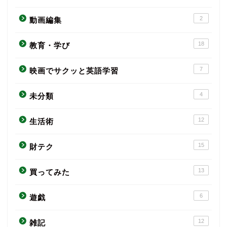
2
動画編集
18
教育・学び
7
映画でサクッと英語学習
4
未分類
12
生活術
15
財テク
13
買ってみた
6
遊戯
12
雑記