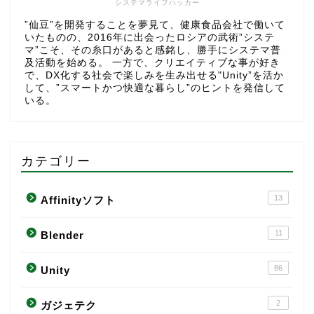
システマライフハッカー
”仙豆”を開発することを夢見て、健康食品会社で働いて
いたものの、2016年に出会ったロシアの武術”システ
マ”こそ、その糸口があると感銘し、勝手にシステマ普
及活動を始める。 一方で、クリエイティブな事が好き
で、DX化する社会で楽しみを生み出せる"Unity”を活か
して、”スマートかつ快適な暮らし”のヒントを発信して
いる。
カテゴリー
13
Affinityソフト
11
Blender
86
Unity
2
ガジェテク