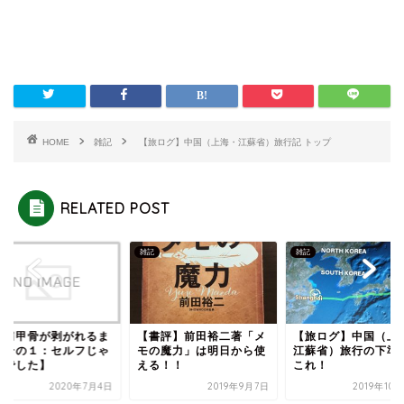
HOME
雑記
【旅ログ】中国（上海・江蘇省）旅行記 トップ
RELATED POST
雑記
雑記
の肩甲骨が剥がれるま
【書評】前田裕二著「メ
【旅ログ】中国（上
【その１：セルフじゃ
モの魔力」は明日から使
江蘇省）旅行の下準
理でした】
える！！
これ！
2020年7月4日
2019年9月7日
2019年10