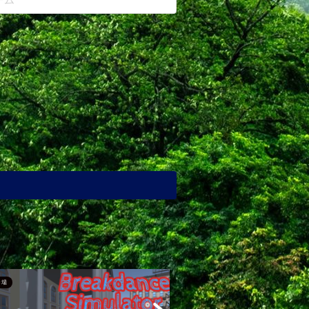
。
き場
ゲーム置き場